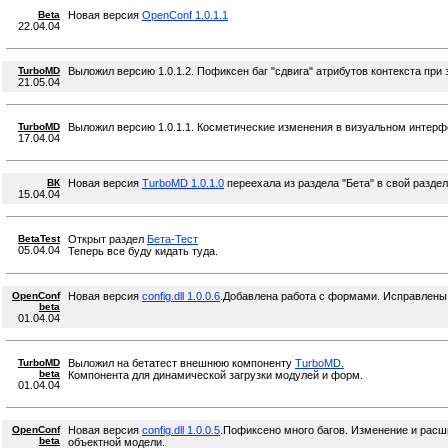
Beta
Новая версия
OpenConf 1.0.1.1
22.04.04
TurboMD
Выложил версию 1.0.1.2. Пофиксен баг "сдвига" атрибутов контекста при
21.05.04
TurboMD
Выложил версию 1.0.1.1. Косметические изменения в визуальном интерф
17.04.04
ВК
Новая версия
TurboMD 1.0.1.0
переехала из раздела "Бета" в свой раздел
15.04.04
BetaTest
Открыт раздел
Бета-Тест
05.04.04
Теперь все буду кидать туда.
OpenConf
Новая версия
config.dll 1.0.0.6
.Добавлена работа с формами. Исправлены
beta
01.04.04
TurboMD
Выложил на бетатест внешнюю компоненту
TurboMD.
beta
Компонента для динамической загрузки модулей и форм.
01.04.04
OpenConf
Новая версия
config.dll 1.0.0.5
.Пофиксено много багов. Изменение и рас
beta
объектной модели.