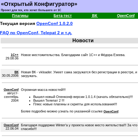
«Открытый Конфигуратор»
Проект для тех, кто хочет большего от 1С
Плагины
Бета-тест
ВК
OpenConf
Текущая версия
OpenConf 1.0.2.0
FAQ по OpenConf, Telepat 2 и т.д.
Новости
1C++
Новое местожительства. Благодарим сайт 1С++ и Фёдора Езеева.
29.08.06
ВК
Новая ВК - vkloader. Умеет сама загружатся без регистрации в реестре, и
30.05.2006
загружать.
OpenConf
Огромная масса новостей!!!
август-
сентябрь
Вышел новый Опенконф версии 1.0.1.4 (качать обязательно)!!!
2004
Вышел Телепат 2 !!!
Плюс новые плагины и скрипты для использования!!!
Более подробно можно узнать по указанной ссылке
.
OpenConf
OpenConf
Благодаря поддержке Winter'a у проекта новое место жительства!!! За чт
22.06.04
спасибо!!!