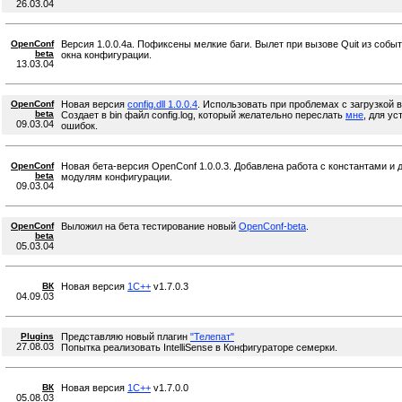
26.03.04
OpenConf
Версия 1.0.0.4a. Пофиксены мелкие баги. Вылет при вызове Quit из собы
beta
окна конфигурации.
13.03.04
OpenConf
Новая версия
config.dll 1.0.0.4
. Использовать при проблемах с загрузкой в
beta
Создает в bin файл config.log, который желательно переслать
мне
, для ус
09.03.04
ошибок.
OpenConf
Новая бета-версия OpenConf 1.0.0.3. Добавлена работа с константами и 
beta
модулям конфигурации.
09.03.04
OpenConf
Выложил на бета тестирование новый
OpenConf-beta
.
beta
05.03.04
ВК
Новая версия
1C++
v1.7.0.3
04.09.03
Plugins
Представляю новый плагин
"Телепат"
27.08.03
Попытка реализовать IntelliSense в Конфигураторе семерки.
ВК
Новая версия
1C++
v1.7.0.0
05.08.03