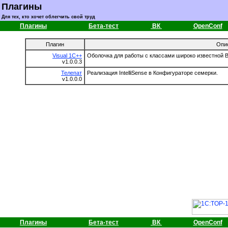
Плагины
Для тех, кто хочет облегчить свой труд
Плагины
Бета-тест
ВК
OpenConf
Плагин
Опи
Visual 1C++
Оболочка для работы с классами широко известной 
v1.0.0.3
Телепат
Реализация IntelliSense в Конфигураторе семерки.
v1.0.0.0
Плагины
Бета-тест
ВК
OpenConf